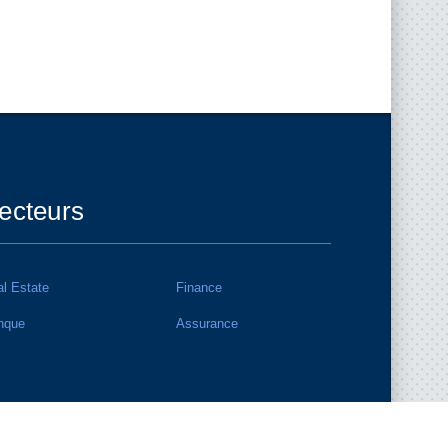
ecteurs
l Estate
Finance
nque
Assurance